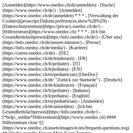
[Anmelden](https://www.onedoc.ch/de/anmelden) - [Suche]
(https://www.onedoc.ch/de/) - [Anmelden]
(https://www.onedoc.ch/de/anmelden) * * * - [Verwaltung der
Cookies](javascript:Didomi.preferences.show%28%29) -
[Datenschutzzentrum](https://privacy.onedoc.ch/de/) -
[Hilfezentrum](https://www.onedoc.ch) * * * - [Ich bin
Gesundheitsfachperson](https://info.onedoc.ch/de/) - [Über uns]
(https://info.onedoc.ch/de/unsere-mission/) - [Presse]
(https://info.onedoc.ch/de/media/) - [Karriere]
(https://career.onedoc.ch/de)
- [DE]
(https://www.onedoc.ch/de/kinderarzt) - [FR]
(https://www.onedoc.ch/fr/pediatre) - [IT]
(https://www.onedoc.ch/it/pediatra) - [EN]
(https://www.onedoc.ch/en/pediatrician) [OneDoc]
(https://www.onedoc.ch/de/ "Zurück zur Startseite") - [Deutsch]
(https://www.onedoc.ch/de/kinderarzt) - [Français]
(https://www.onedoc.ch/fr/pediatre) - [Italiano]
(https://www.onedoc.ch/it/pediatra) - [English]
(https://www.onedoc.ch/en/pediatrician)
- [Anmelden]
(https://www.onedoc.ch/de/anmelden) - [Ich bin
Gesundheitsfachperson](https://info.onedoc.ch/de/)
-
[*help\_outline*Hilfezentrum](https://www.onedoc.ch) ####
Hilfezentrum close ![]
(https://www.onedoc.ch/assets/images/icons/frequent-questions.svg)