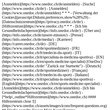
[Anmelden](https://www.onedoc.ch/de/anmelden) - [Suche]
(https://www.onedoc.ch/de/) - [Anmelden]
(https://www.onedoc.ch/de/anmelden) * * * - [Verwaltung der
Cookies](javascript:Didomi.preferences.show%28%29) -
[Datenschutzzentrum](https://privacy.onedoc.ch/de/) -
[Hilfezentrum](https://www.onedoc.ch) * * * - [Ich bin
Gesundheitsfachperson](https://info.onedoc.ch/de/) - [Über uns]
(https://info.onedoc.ch/de/unsere-mission/) - [Presse]
(https://info.onedoc.ch/de/media/) - [Karriere]
(https://career.onedoc.ch/de)
- [DE]
(https://www.onedoc.ch/de/sportmediziner) - [FR]
(https://www.onedoc.ch/fr/medecin-du-sport) - [IT]
(https://www.onedoc.ch/it/specialista-in-medicina-sportiva) - [EN]
(https://www.onedoc.ch/en/sports-medicine-specialist) [OneDoc]
(https://www.onedoc.ch/de/ "Zurück zur Startseite") - [Deutsch]
(https://www.onedoc.ch/de/sportmediziner) - [Français]
(https://www.onedoc.ch/fr/medecin-du-sport) - [Italiano]
(https://www.onedoc.ch/it/specialista-in-medicina-sportiva) -
[English](https://www.onedoc.ch/en/sports-medicine-specialist)
-
[Anmelden](https://www.onedoc.ch/de/anmelden) - [Ich bin
Gesundheitsfachperson](https://info.onedoc.ch/de/)
-
[*help\_outline*Hilfezentrum](https://www.onedoc.ch) ####
Hilfezentrum close ![]
(https://www.onedoc.ch/assets/images/icons/frequent-questions.svg)