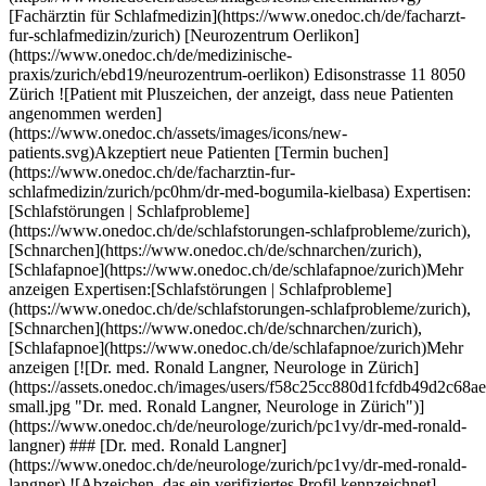
rungen | Schlafprobleme](https://www.onedoc.ch/de/schlafstorungen-schlafprobleme/zurich), [Schnarchen](https://www.onedoc.ch/de/schnarchen/zurich), [Schlafapnoe](https://www.onedoc.ch/de/schlafapnoe/zurich)Mehr anzeigen Expertisen:[Schlafstörungen | Schlafprobleme](https://www.onedoc.ch/de/schlafstorungen-schlafprobleme/zurich), [Schnarchen](https://www.onedoc.ch/de/schnarchen/zurich), [Schlafapnoe](https://www.onedoc.ch/de/schlafapnoe/zurich)Mehr anzeigen [![Dr. med. Ronald Langner, Neurologe in Zürich](https://assets.onedoc.ch/images/users/f58c25cc880d1fcfdb49d2c68aef235b33434eaef2a67f0304d7220e1fbde6df-small.jpg "Dr. med. Ronald Langner, Neurologe in Zürich")](https://www.onedoc.ch/de/neurologe/zurich/pc1vy/dr-med-ronald-langner) ### [Dr. med. Ronald Langner](https://www.onedoc.ch/de/neurologe/zurich/pc1vy/dr-med-ronald-langner) ![Abzeichen, das ein verifiziertes Profil kennzeichnet](https://www.onedoc.ch/assets/images/icons/checkmark.svg) [Neurologe](https://www.onedoc.ch/de/neurologe/zurich) [Dr. Langner Kopfschmerzpraxis](https://www.onedoc.ch/de/medizinische-praxis/zurich/ebej2/dr-langner-kopfschmerzpraxis) Bürglistrasse 29 8002 Zürich ![Patient mit Pluszeichen, der anzeigt, dass neue Patienten angenommen werden](https://www.onedoc.ch/assets/images/icons/new-patients.svg)Akzeptiert neue Patienten [Termin buchen](https://www.onedoc.ch/de/neurologe/zurich/pc1vy/dr-med-ronald-langner) Expertisen:[Schlafstörungen | Schlafprobleme](https://www.onedoc.ch/de/schlafstorungen-schlafprobleme/zurich), [Kopfschmerzen und Migräne](https://www.onedoc.ch/de/kopfschmerzen-und-migrane/zurich), [Multiple Sklerose (MS)](https://www.onedoc.ch/de/multiple-sklerose-ms/zurich), [Neurologische Störungen | Neurologische Probleme](https://www.onedoc.ch/de/neurologische-storungen-neurologische-probleme/zurich), [Parkinson](https://www.onedoc.ch/de/parkinson/zurich), [Kognitives Gutachten | Kognitive Untersuchung | Kognitiver Fähigkeitstest](https://www.onedoc.ch/de/kognitives-gutachten-kognitive-untersuchung-kognitiver-fahigkeitstest/zurich), [Neurovisuelles Gutachten | Neurovisuelle Untersuchung](https://www.onedoc.ch/de/neurovisuelles-gutachten-neurovisuelle-untersuchung/zurich), [Schlaganfall | Zerebrovaskulärer Insult](https://www.onedoc.ch/de/schlaganfall-zerebrovaskularer-insult/zurich), [Aneurysma](https://www.onedoc.ch/de/aneurysma/zurich)Mehr anzeigen Expertisen:[Schlafstörungen | Schlafprobleme](https://www.onedoc.ch/de/schlafstorungen-schlafprobleme/zurich), [Kopfschmerzen und Migräne](https://www.onedoc.ch/de/kopfschmerzen-und-migrane/zurich), [Multiple Sklerose (MS)](https://www.onedoc.ch/de/multiple-sklerose-ms/zurich), [Neurologische Störungen | Neurologische Probleme](https://www.onedoc.ch/de/neurologische-storungen-neurologische-probleme/zurich), [Parkinson](https://www.onedoc.ch/de/parkinson/zurich), [Kognitives Gutachten | Kognitive Untersuchung | Kognitiver Fähigkeitstest](https://www.onedoc.ch/de/kognitives-gutachten-kognitive-untersuchung-kognitiver-fahigkeitstest/zurich), [Neurovisuelles Gutachten | Neurovisuelle Untersuchung](https://www.onedoc.ch/de/neurovisuelles-gutachten-neurovisuelle-untersuchung/zurich), [Schlaganfall | Zerebrovaskulärer Insult](https://www.onedoc.ch/de/schlaganfall-zerebrovaskularer-insult/zurich), [Aneurysma](https://www.onedoc.ch/de/aneurysma/zurich)Mehr anzeigen [![Dr. Eric Sayag, Hausarzt (Allgemeinmedizin) in Savièse](https://assets.onedoc.ch/images/users/3d09c26ccdaf9cf1c1ca1e82e2eab7074544252dd02383f1a44bc27112eb6d55-small.jpg "Dr. Eric Sayag, Hausarzt (Allgemeinmedizin) in Savièse")](https://www.onedoc.ch/de/hausarzt-allgemeinmedizin/saviese/pbi62/dr-eric-sayag) ### [Dr. Eric Sayag](https://www.onedoc.ch/de/hausarzt-allgemeinmedizin/saviese/pbi62/dr-eric-sayag) ![Abzeichen, das ein verifiziertes Profil kennzeichnet](https://www.onedoc.ch/assets/images/icons/checkmark.svg) [Hausarzt (Allgemeinmedizin)](https://www.onedoc.ch/de/hausarzt-allgemeinmedizin/saviese) [Dr Sayag](https://www.onedoc.ch/de/gruppenpraxis/saviese/ewd2/dr-sayag) Rue du Vieux-Moulin 8 1965 Savièse ![Patient mit Pluszeichen, der anzeigt, dass neue Patienten angenommen werden](https://www.onedoc.ch/assets/images/icons/new-patients.svg)Akzeptiert neue Patienten [Termin buchen](https://www.onedoc.ch/de/hausarzt-allgemeinmedizin/saviese/pbi62/dr-eric-sayag) Expertisen:[Schlafstörungen | Schlafprobleme](https://www.onedoc.ch/de/schlafstorungen-schlafprobleme/saviese), [Verkehrsmedizinische Kontrolluntersuchung STUFE 2](https://www.onedoc.ch/de/verkehrsmedizinische-kontrolluntersuchung-stufe-2/saviese), [Hausärztlicher Notfall](https://www.onedoc.ch/de/hausarztlicher-notfall/saviese), [Vorsorgeuntersuchung | Check up](https://www.onedoc.ch/de/vorsorgeuntersuchung-check-up/saviese), [Sexuell übertragbare Krankheiten | Sexuell übertragbare Infektionen (STD/STI)](https://www.onedoc.ch/de/sexuell-ubertragbare-krankheiten-sexuell-ubertragbare-infektionen-std-sti/saviese), [Impfungen bei Kindern | Impfungen bei Säuglingen | Impfberatung Pädiatrie](https://www.onedoc.ch/de/impfungen-bei-kindern-impfungen-bei-sauglingen-impfberatung-padiatrie/saviese), [Harnwegsinfektion | Zystitis | Blasenentzündung](https://www.onedoc.ch/de/harnwegsinfektion-zystitis-blasenentzundung/saviese), [Infusionstherapie | Drip spa](https://www.onedoc.ch/de/infusionstherapie-drip-spa/saviese), [Allergische Rhinitis | Heuschnupfen](https://www.onedoc.ch/de/allergische-rhinitis-heuschnupfen/saviese)Mehr anzeigen Expertisen:[Schlafstörungen | Schlafprobleme](https://www.onedoc.ch/de/schlafstorungen-schlafprobleme/saviese), [Verkehrsmedizinische Kontrolluntersuchung STUFE 2](https://www.onedoc.ch/de/verkehrsmedizinische-kontrolluntersuchung-stufe-2/saviese), [Hausärztlicher Notfall](https://www.onedoc.ch/de/hausarztlicher-notfall/saviese), [Vorsorgeuntersuchung | Check up](https://www.onedoc.ch/de/vorsorgeuntersuchung-check-up/saviese), [Sexuell übertragbare Krankheiten | Sexuell übertragbare Infektionen (STD/STI)](https://www.onedoc.ch/de/sexuell-ubertragbare-krankheiten-sexuell-ubertragbare-infektionen-std-sti/saviese), [Impfungen bei Kindern | Impfungen bei Säuglingen | Impfberatung Pädiatrie](https://www.onedoc.ch/de/impfungen-bei-kindern-impfungen-bei-sauglingen-impfberatung-padiatrie/saviese), [Harnwegsinfektion | Zystitis | Blasenentzündung](https://www.onedoc.ch/de/harnwegsinfektion-zystitis-blasenentzundung/saviese), [Infusionstherapie | Drip spa](https://www.onedoc.ch/de/infusionstherapie-drip-spa/saviese), [Allergische Rhinitis | Heuschnupfen](https://www.onedoc.ch/de/allergische-rhinitis-heuschnupfen/saviese)Mehr anzeigen [![Dipl. Ärztin Veronika Lützow, HNO-Ärztin in Weinfelden](https://assets.onedoc.ch/images/users/740200d6f10e6752af59f8b57d6d3a40c0c67c654e83bd09bdf7974b9677c387-small.png "Dipl. Ärztin Veronika Lützow, HNO-Ärztin in Weinfelden")](https://www.onedoc.ch/de/hno-arztin/weinfelden/pcwkv/dipl-arzt-veronika-lutzow) ### [Dipl. Ärztin Veronika Lützow](https://www.onedoc.ch/de/hno-arztin/weinfelden/pcwkv/dipl-arzt-veronika-lutzow) ![Abzeichen, das ein verifiziertes Profil kennzeichnet](https://www.onedoc.ch/assets/images/icons/checkmark.svg) [HNO-Ärztin](https://www.onedoc.ch/de/hno-arzt/weinfelden) [HNO / ORL - Weinfelden Praxis](https://www.onedoc.ch/de/medizinische-praxis/weinfelden/ebcol/hno-orl-weinfelden-praxis) Rathausstrasse 17 8570 Weinfelden ![Patient mit Pluszeichen, der anzeigt, dass neue Patienten angenommen werden](https://www.onedoc.ch/assets/images/icons/new-patients.svg)Akzeptiert neue Patienten [Termin buchen](https://www.onedoc.ch/de/hno-arztin/weinfelden/pcwkv/dipl-arzt-veronika-lutzow) Expertisen:[Schlafstörungen | Schlafprobleme](https://www.onedoc.ch/de/schlafstorungen-schlafprobleme/weinfelden), [Desensibilisierung | Hyposensibilisierung](https://www.onedoc.ch/de/desensibilisierung-hyposensibilisierung/weinfelden), [Audiogramm](https://www.onedoc.ch/de/audiogramm/weinfelden), [Hörtest | Audiometrie](https://www.onedoc.ch/de/hortest-audiometrie/weinfelden), [Schwindeldiagnostik](https://www.onedoc.ch/de/schwindeldiagnostik/weinfelden)Mehr anzeigen Expertisen:[Schlafstörungen | Schlafprobleme](https://www.onedoc.ch/de/schlafstorungen-schlafprobleme/weinfelden), [Desensibilisierung | Hyposensibilisierung](https://www.onedoc.ch/de/desensibilisierung-hyposensibilisierung/weinfelden), [Audiogramm](https://www.onedoc.ch/de/audiogramm/weinfelden), [Hörtest | Audiometrie](https://www.onedoc.ch/de/hortest-audiometrie/weinfelden), [Schwindeldiagnostik](https://www.onedoc.ch/de/schwindeldiagnostik/weinfelden)Mehr anzeigen [![Dipl. Arzt Ayad Al-Nasser, Pneumologe (Lungenspezialist) in Basel](https://assets.onedoc.ch/images/users/ce61ada9b1c075314fa97a814c1120c4dfe70623c34ba7b0f33d7e946d87a59b-small.jpg "Dipl. Arzt Ayad Al-Nasser, Pneumologe (Lungenspezialist) in Basel")](https://www.onedoc.ch/de/pneumologe-lungenspezialist/basel/pc0dr/dipl-arzt-ayad-al-nasser) ### [Dipl. Arzt Ayad Al-Nasser](https://www.onedoc.ch/de/pneumologe-lungenspezialist/basel/pc0dr/dipl-arzt-ayad-al-nasser) ![Abzeichen, das ein verifiziertes Profil kennzeichnet](https://www.onedoc.ch/assets/images/icons/checkmark.svg) [Pneumologe (Lungenspezialist)](https://www.onedoc.ch/de/pneumologe-lungenspezialist/basel) [Lungenpraxis Basel](https://www.onedoc.ch/de/medizinische-praxis/basel/ebd2v/lungenpraxis-basel) Steinenvorstadt 27 4051 Basel ![Patient mit Pluszeichen, der anzeigt, dass neue Patienten angenommen werden](https://www.onedoc.ch/assets/images/icons/new-patients.svg)Akzeptiert neue Patienten [Termin buchen](https://www.onedoc.ch/de/pneumologe-lungenspezialist/basel/pc0dr/dipl-arzt-ayad-al-nasser) Expertisen:[Schlafstörungen | Schlafprobleme](https://www.onedoc.ch/de/schlafstorungen-schlafprobleme/basel), [Schlafapnoe](https://www.onedoc.ch/de/schlafapnoe/basel)Mehr anzeigen Expertisen:[Schlafstörungen | Schlafprobleme](https://www.onedoc.ch/de/schlafstorungen-schlafprobleme/basel), [Schlafap