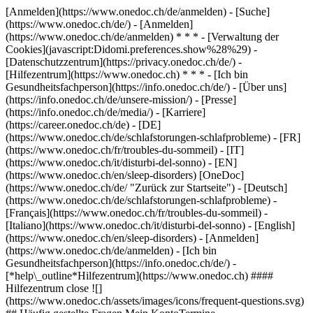
[Anmelden](https://www.onedoc.ch/de/anmelden) - [Suche]
(https://www.onedoc.ch/de/) - [Anmelden]
(https://www.onedoc.ch/de/anmelden) * * * - [Verwaltung der
Cookies](javascript:Didomi.preferences.show%28%29) -
[Datenschutzzentrum](https://privacy.onedoc.ch/de/) -
[Hilfezentrum](https://www.onedoc.ch) * * * - [Ich bin
Gesundheitsfachperson](https://info.onedoc.ch/de/) - [Über uns]
(https://info.onedoc.ch/de/unsere-mission/) - [Presse]
(https://info.onedoc.ch/de/media/) - [Karriere]
(https://career.onedoc.ch/de)
- [DE]
(https://www.onedoc.ch/de/schlafstorungen-schlafprobleme) - [FR]
(https://www.onedoc.ch/fr/troubles-du-sommeil) - [IT]
(https://www.onedoc.ch/it/disturbi-del-sonno) - [EN]
(https://www.onedoc.ch/en/sleep-disorders) [OneDoc]
(https://www.onedoc.ch/de/ "Zurück zur Startseite") - [Deutsch]
(https://www.onedoc.ch/de/schlafstorungen-schlafprobleme) -
[Français](https://www.onedoc.ch/fr/troubles-du-sommeil) -
[Italiano](https://www.onedoc.ch/it/disturbi-del-sonno) - [English]
(https://www.onedoc.ch/en/sleep-disorders)
- [Anmelden]
(https://www.onedoc.ch/de/anmelden) - [Ich bin
Gesundheitsfachperson](https://info.onedoc.ch/de/)
-
[*help\_outline*Hilfezentrum](https://www.onedoc.ch) ####
Hilfezentrum close ![]
(https://www.onedoc.ch/assets/images/icons/frequent-questions.svg)