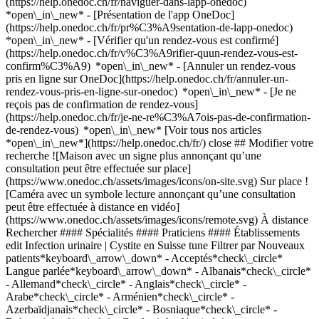
(https://help.onedoc.ch/fr/naviguer-dans-lapp-onedoc)
*open\_in\_new* - [Présentation de l'app OneDoc]
(https://help.onedoc.ch/fr/pr%C3%A9sentation-de-lapp-onedoc)
*open\_in\_new*
- [Vérifier qu'un rendez-vous est confirmé](https://help.onedoc.ch/fr/v%C3%A9rifier-quun-rendez-vous-est-confirm%C3%A9) *open\_in\_new* - [Annuler un rendez-vous pris en ligne sur OneDoc](https://help.onedoc.ch/fr/annuler-un-rendez-vous-pris-en-ligne-sur-onedoc) *open\_in\_new* - [Je ne reçois pas de confirmation de rendez-vous](https://help.onedoc.ch/fr/je-ne-re%C3%A7ois-pas-de-confirmation-de-rendez-vous) *open\_in\_new* [Voir tous nos articles *open\_in\_new*](https://help.onedoc.ch/fr/) close ## Modifier votre recherche ![Maison avec un signe plus annonçant qu’une consultation peut être effectuée sur place](https://www.onedoc.ch/assets/images/icons/on-site.svg) Sur place ![Caméra avec un symbole lecture annonçant qu’une consultation peut être effectuée à distance en vidéo](https://www.onedoc.ch/assets/images/icons/remote.svg) À distance Rechercher #### Spécialités #### Praticiens #### Établissements edit Infection urinaire | Cystite en Suisse tune Filtrer par Nouveaux patients*keyboard\_arrow\_down* - Acceptés*check\_circle* Langue parlée*keyboard\_arrow\_down* - Albanais*check\_circle* - Allemand*check\_circle* - Anglais*check\_circle* - Arabe*check\_circle* - Arménien*check\_circle* - Azerbaïdjanais*check\_circle* - Bosniaque*check\_circle* - Bulgare*check\_circle* - Catalan*check\_circle* - Chinois*check\_circle* - Croate*check\_circle* - Danois*check\_circle* - Espagnol*check\_circle* - Finnois*check\_circle* - Français*check\_circle* - Grec*check\_circle* - Hindi*check\_circle* - Hongrois*check\_circle* - Hébreu*check\_circle* - Indonésien*check\_circle* - Italien*check\_circle* - Japonais*check\_circle* - Luxembourgeois*check\_circle* - Macédonien*check\_circle* - Malais*check\_circle* - Néerlandais*check\_circle* - Ourdou*check\_circle* - Pendjabi*check\_circle* - Persan*check\_circle* - Peul*check\_circle* - Polonais*check\_circle* - Portugais*check\_circle* - Romanche*check\_circle* - Roumain*check\_circle* - Russe*check\_circle* - Serbe*check\_circle* - Slovaque*check\_circle* - Slovène*check\_circle* - Suédois*check\_circle* - Tamoul*check\_circle* - Tchèque*check\_circle* - Turc*check\_circle* - Ukrainien*check\_circle* - Vietnamien*check\_circle* Sexe*keyboard\_arrow\_down* - Femme*check\_circle* - Homme*check\_circle* Réseau*keyboard\_arrow\_down* - IfA*check\_circle* - Polipraxis*check\_circle* - Amavita*check\_circle* - Ärztenetzwerk Bern*check\_circle* - Hirslanden*check\_circle* - Swiss Medical Network*check\_circle* - ASCA*check\_circle* - RME*check\_circle* - REMED*check\_circle* - mediX*check\_circle* - doccare*check\_circle* - DocNet Säuliamt*check\_circle* - Grisomed*check\_circle* - xundart*check\_circle* - zmed*check\_circle* - Medbase*check\_circle* - hawa - Haus-und Kinderärzte*check\_circle* - Réseau Delta*check\_circle* Disponibilité*keyboard\_arrow\_down* - Disponible aujourdhui*check\_circle* - Dans les 3 prochains jours*check\_circle* - Dans les 7 prochains jours*check\_circle* - Dans les 14 prochains jours*check\_circle* # __Infection urinaire | Cystite__ en __Suisse__: prenez rendez-vous en ligne aujourd'hui [![Pharmacie de la Gare de Vevey 7/7, prestations de santé en pharmacie à Vevey](https://assets.onedoc.ch/images/users/22946c03bcb4482947c934c9f506129d1722cf7ed1aeac444f4de7699317e827-small.jpg "Pharmacie de la Gare de Vevey 7/7, prestations de santé en pharmacie à Vevey")](https://www.onedoc.ch/fr/prestations-de-sante-en-pharmacie/vevey/pb9s8/pharmacie-de-la-gare-de-vevey-7-7) ### [Pharmacie de la Gare de Vevey 7/7](https://www.onedoc.ch/fr/prestations-de-sante-en-pharmacie/vevey/pb9s8/pharmacie-de-la-gare-de-vevey-7-7) ![Badge indiquant un profil vérifié](https://www.onedoc.ch/assets/images/icons/checkmark.svg) [Prestations de santé en pharmacie](https://www.onedoc.ch/fr/prestations-de-sante-en-pharmacie/vevey) Pharmacie de la gare de Vevey 7/7 place de la Gare 3 1800 Vevey ![Icône patient avec un signe plus annonçant que le professionnel accepte de nouveaux patients](https://www.onedoc.ch/assets/images/icons/new-patients.svg)Accepte les nouveaux patients [Réserver un RDV](https://www.onedoc.ch/fr/prestations-de-sante-en-pharmacie/vevey/pb9s8/pharmacie-de-la-gare-de-vevey-7-7) Expertises:[Infection urinaire | Cystite](https://www.onedoc.ch/fr/infection-urinaire-cystite/vevey), [Test streptocoques](https://www.onedoc.ch/fr/test-streptocoques/vevey), [Vaccination encéphalite à tiques (FSME)](https://www.onedoc.ch/fr/vaccination-encephalite-a-tiques-fsme/vevey), [Contraception d'urgence](https://www.onedoc.ch/fr/contraception-d-urgence/vevey), [Maladies Sexuellement Transmissibles | Infections Sexuellement Transmissibles (MST/IST)](https://www.onedoc.ch/fr/maladies-sexuellement-transmissibles-infections-sexuellement-transmissibles-mst-ist/vevey), [Mesure de la pression artérielle | Tension](https://www.onedoc.ch/fr/mesure-de-la-pression-arterielle-tension/vevey), [Mesure du taux de fer | Ferritine](https://www.onedoc.ch/fr/mesure-du-taux-de-fer-ferritine/vevey), [Vaccination grippe](https://www.onedoc.ch/fr/vaccination-grippe/vevey)Voir plus *chevron\_left* lun. 03 août *chevron\_right* Voir plus de rendez-vous *error\_outline* Une erreur s'est produite lors du chargement des disponibilités [Réessayer](https://www.onedoc.ch) Expertises:[Infection urinaire | Cystite](https://www.onedoc.ch/fr/infection-urinaire-cystite/vevey), [Test streptocoques](https://www.onedoc.ch/fr/test-streptocoques/vevey), [Vaccination encéphalite à tiques (FSME)](https://www.onedoc.ch/fr/vaccination-encephalite-a-tiques-fsme/vevey), [Contraception d'urgence](https://www.onedoc.ch/fr/contraception-d-urgence/vevey), [Maladies Sexuellement Transmissibles | Infections Sexuellement Transmissibles (MST/IST)](https://www.onedoc.ch/fr/maladies-sexuellement-transmissibles-infections-sexuellement-transmissibles-mst-ist/vevey), [Mesure de la pression artérielle | Tension](https://www.onedoc.ch/fr/mesure-de-la-pression-arterielle-tension/vevey), [Mesure du taux de fer | Ferritine](https://www.onedoc.ch/fr/mesure-du-taux-de-fer-ferritine/vevey), [Vaccination grippe](https://www.onedoc.ch/fr/vaccination-grippe/vevey)Voir plus [![Dipl. med. Fereshteh Karbassi, médecin généraliste à Granges](https://assets.onedoc.ch/images/users/f32c00c51fba4793134b65ad1f29dd43f62202650e9174166515a2284aff0eef-small.png "Dipl. med. Fereshteh Karbassi, médecin généraliste à Granges")](https://www.onedoc.ch/fr/medecin-generaliste/granges/pczcg/dipl-med-fereshteh-karbassi) ### [Dipl. med. Fereshteh Karbassi](https://www.onedoc.ch/fr/medecin-generaliste/granges/pczcg/dipl-med-fereshteh-karbassi) ![Badge indiquant un profil vérifié](https://www.onedoc.ch/assets/images/icons/checkmark.svg) [Médecin généraliste](https://www.onedoc.ch/fr/medecin-generaliste/granges?state=SO) [Arztpraxis Mylife AG - Grenchen](https://www.onedoc.ch/fr/cabinet-de-groupe/granges/ebdqa/arztpraxis-mylife-ag-grenchen) Solothurnstrasse 32 2540 Granges SO ![Icône patient avec un signe plus annonçant que le professionnel accepte de nouveaux patients](https://www.onedoc.ch/assets/images/icons/new-patients.svg)Accepte les nouveaux patients [Réserver un RDV](https://www.onedoc.ch/fr/medecin-generaliste/granges/pczcg/dipl-med-fereshteh-karbassi) Expertises:[Infection urinaire | Cystite](https://www.onedoc.ch/fr/infection-urinaire-cystite/granges?state=SO), [Check-up | bilan de santé](https://www.onedoc.ch/fr/check-up-bilan-de-sante/granges?state=SO), [Mise à jour du carnet de vaccination](https://www.onedoc.ch/fr/mise-a-jour-du-carnet-de-vaccination/granges?state=SO), [Grippe | Symptômes de la grippe | Rhume](https://www.onedoc.ch/fr/grippe-symptomes-de-la-grippe-rhume/granges?state=SO), [Mesure de la pression artérielle | Tension](https://www.onedoc.ch/fr/mesure-de-la-pression-arterielle-tension/granges?state=SO), [Soins des plaies | Soins pansements](https://www.onedoc.ch/fr/soins-des-plaies-soins-pansements/granges?state=SO), [Constipation](https://www.onedoc.ch/fr/constipation/granges?state=SO), [Urgence en médecine générale](https://www.onedoc.ch/fr/urgence-en-medecine-generale/granges?state=SO), [Troubles du sommeil](https://www.onedoc.ch/fr/troubles-du-sommeil/granges?state=SO)Voir plus Expertises:[Infection urinaire | Cystite](https://www.onedoc.ch/fr/infection-urinaire-cystite/granges?state=SO), [Check-up | bilan de santé](https://www.onedoc.ch/fr/check-up-bilan-de-sante/granges?state=SO), [Mise à jour du carnet de vaccination](https://www.onedoc.ch/fr/mise-a-jour-du-carnet-de-vaccination/granges?state=SO), [Grippe | Symptômes de la grippe | Rhume](https://www.onedoc.ch/fr/grippe-symptomes-de-la-grippe-rhume/granges?state=SO), [Mesure de la pression artérielle | Tension](https://www.onedoc.ch/fr/mesure-de-la-pression-arterielle-tension/granges?state=SO), [Soins des plaies | Soins pansements](https://www.onedoc.ch/fr/soins-des-plaies-soins-pansements/granges?state=SO), [Constipation](https://www.onedoc.ch/fr/constipation/granges?state=SO), [Urgence en médecine générale](https://www.onedoc.ch/fr/urgence-en-medecine-generale/granges?state=SO), [Troubles du sommeil](https://www.onedoc.ch/fr/troubles-du-sommeil/granges?state=SO)Voir plus [![Dipl. med. Ahmet Igdeli, médecin généraliste à Granges](https://assets.onedoc.ch/images/users/66d7ce325ec36cf5c62e1885b00e45d823bd69751c28ca963e31c145f71db32b-small.png "Dipl. med. Ahmet Igdeli, médecin généraliste à Granges")](https://www.onedoc.ch/fr/medecin-generaliste/granges/pczck/dipl-med-ahmet-igdeli) ### [Dipl. med. Ahmet Igdeli](https://www.onedoc.ch/fr/medecin-generaliste/granges/pczck/dipl-med-ahmet-igdeli) ![Badge indiquant un profil vérifié](https://www.onedoc.ch/assets/images/icons/checkmark.svg) [Médecin généraliste](https://www.onedoc.ch/fr/medecin-generaliste/granges?state=SO) [Arztpraxis Mylife AG - Grenchen](https://www.onedoc.ch/fr/cabinet-de-groupe/granges/ebdqa/arztpraxis-mylife-ag-grenchen) Solothurnstrasse 32 2540 Granges SO ![Icône p