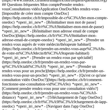
(https://www.onedoc.ch/assets/images/icons/frequent-questions.svg)
## Questions fréquentes Mon comptePrendre rendez-
vousConsultations vidéoApplication OneDocMes rendez-vous -
[Impossible de créer mon compte OneDoc]
(https://help.onedoc.ch/fr/impossible-de-cr%C3%A9er-mon-compte-
onedoc) *open\_in\_new* - [Réinitialiser mon mot de passe]
(https://help.onedoc.ch/fr/r%C3%A9initialiser-mon-mot-de-passe)
*open\_in\_new* - [Réinitialiser mon adresse email de compte
OneDoc](https://help.onedoc.ch/fr/r%C3%A9initialiser-mon-
adresse-email-de-compte-onedoc) *open\_in\_new*
- [Prendre un
rendez-vous auprès de votre médecin/thérapeute habituel]
(https://help.onedoc.ch/fr/prendre-un-rendez-vous-aupr%C3%A8s-
de-votre-m%C3%A9decin/th%C3%A9rapeute-habituel)
*open\_in\_new* - [Prendre un rendez-vous par spécialité]
(https://help.onedoc.ch/fr/prendre-un-rendez-vous-par-
sp%C3%A9cialit%C3%A9) *open\_in\_new* - [Prendre un
rendez-vous pour un proche](https://help.onedoc.ch/fr/prendre-un-
rendez-vous-pour-un-proche) *open\_in\_new*
- [Qu'est ce qu'une
consultation vidéo OneDoc?](https://help.onedoc.ch/fr/comment-
fonctionne-une-consultation-vid%C3%A9o) *open\_in\_new* -
[Comment prendre rendez-vous pour une consultation vidéo?]
(https://help.onedoc.ch/fr/prendre-un-rendez-vous-%C3%A0-
distance) *open\_in\_new*
- [Téléchargement de l'app OneDoc]
(https://help.onedoc.ch/fr/t%C3%A9l%C3%A9chargement-de-lapp-
onedoc) *open\_in\_new* - [Naviguer dans l'app OneDoc]