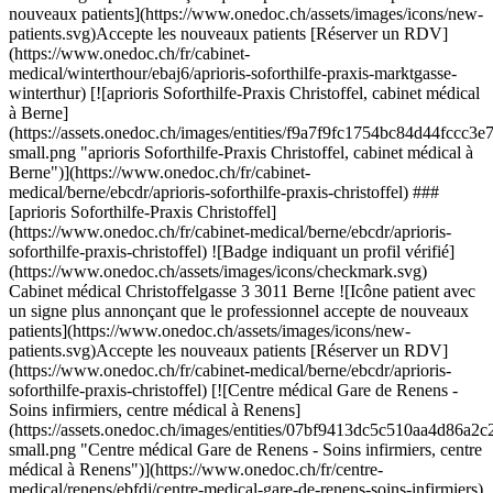
(https://assets.onedoc.ch/images/entities/07bf9413dc5c510aa4d86a2c219fa2af40ce4237fed7baf27b105aabba2a1910-small.png "Centre médical Gare de Renens - Soins infirmiers, centre médical à Renens")](https://www.onedoc.ch/fr/centre-medical/renens/ebfdj/centre-medical-gare-de-renens-soins-infirmiers) ### [Centre médical Gare de Renens - Soins infirmiers](https://www.onedoc.ch/fr/centre-medical/renens/ebfdj/centre-medical-gare-de-renens-soins-infirmiers) ![Badge indiquant un profil vérifié](https://www.onedoc.ch/assets/images/icons/checkmark.svg) Centre médical Avenue d'Epenex 4b 1020 Renens ![Icône patient avec un signe plus annonçant que le professionnel accepte de nouveaux patients](https://www.onedoc.ch/assets/images/icons/new-patients.svg)Accepte les nouveaux patients [Réserver un RDV](https://www.onedoc.ch/fr/centre-medical/renens/ebfdj/centre-medical-gare-de-renens-soins-infirmiers) [![aprioris Soforthilfe-Praxis Herisau, cabinet médical à Herisau](https://assets.onedoc.ch/images/entities/8177656812525f6c45d4684f546efb464f4ad63cb5a4f9321490bcf0c4e4c09f-small.png "aprioris Soforthilfe-Praxis Herisau, cabinet médical à Herisau")](https://www.onedoc.ch/fr/cabinet-medical/herisau/ebfok/aprioris-soforthilfe-praxis-herisau) ### [aprioris Soforthilfe-Praxis Herisau](https://www.onedoc.ch/fr/cabinet-medical/herisau/ebfok/aprioris-soforthilfe-praxis-herisau) ![Badge indiquant un profil vérifié](https://www.onedoc.ch/assets/images/icons/checkmark.svg) Cabinet médical Platz 10 9100 Herisau ![Icône patient avec un signe plus annonçant que le professionnel accepte de nouveaux patients](https://www.onedoc.ch/assets/images/icons/new-patients.svg)Accepte les nouveaux patients [Réserver un RDV](https://www.onedoc.ch/fr/cabinet-medical/herisau/ebfok/aprioris-soforthilfe-praxis-herisau) [![Dr. Ochine Karapetian, spécialiste en médecine interne générale à Genève](https://assets.onedoc.ch/images/users/eea878d01bed4348bb1d2f5f57f364d1ccfb7985acbff655e4269fbd4f609779-small.png "Dr. Ochine Karapetian, spécialiste en médecine interne générale à Genève")](https://www.onedoc.ch/fr/specialiste-en-medecine-interne-generale/geneve/pcrba/dr-ochine-karapetian) ### [Dr. Ochine Karapetian](https://www.onedoc.ch/fr/specialiste-en-medecine-interne-generale/geneve/pcrba/dr-ochine-karapetian) ![Badge indiquant un profil vérifié](https://www.onedoc.ch/assets/images/icons/checkmark.svg) [Spécialiste en médecine interne générale](https://www.onedoc.ch/fr/specialiste-en-medecine-interne-generale/geneve) Cabinet Dr. Karapetian Rue de la Servette 94 1202 Genève ![Dr. Ochine Karapetian est affilié au réseau Réseau Delta](https://assets.onedoc.ch/images/networks/logos/bc7306ac026c686f85d463e96b3cb0053f7de03c9f7a5fae3aa7114a276838ea-small.png) ![Icône patient avec un signe plus annonçant que le professionnel accepte de nouveaux patients](https://www.onedoc.ch/assets/images/icons/new-patients.svg)Accepte les nouveaux patients [Réserver un RDV](https://www.onedoc.ch/fr/specialiste-en-medecine-interne-generale/geneve/pcrba/dr-ochine-karapetian) Expertises:[Infection urinaire | Cystite](https://www.onedoc.ch/fr/infection-urinaire-cystite/geneve), [Urgence en médecine générale](https://www.onedoc.ch/fr/urgence-en-medecine-generale/geneve), [Rhinite allergique | Rhume des foins](https://www.onedoc.ch/fr/rhinite-allergique-rhume-des-foins/geneve), [Mise à jour du carnet de vaccination](https://www.onedoc.ch/fr/mise-a-jour-du-carnet-de-vaccination/geneve), [Check-up | bilan de santé](https://www.onedoc.ch/fr/check-up-bilan-de-sante/geneve), [Burn out](https://www.onedoc.ch/fr/burn-out/geneve), [Préparation magistrale en homéopathie](https://www.onedoc.ch/fr/preparation-magistrale-en-homeopathie/geneve)Voir plus Expertises:[Infection urinaire | Cystite](https://www.onedoc.ch/fr/infection-urinaire-cystite/geneve), [Urgence en médecine générale](https://www.onedoc.ch/fr/urgence-en-medecine-generale/geneve), [Rhinite allergique | Rhume des foins](https://www.onedoc.ch/fr/rhinite-allergique-rhume-des-foins/geneve), [Mise à jour du carnet de vaccination](https://www.onedoc.ch/fr/mise-a-jour-du-carnet-de-vaccination/geneve), [Check-up | bilan de santé](https://www.onedoc.ch/fr/check-up-bilan-de-sante/geneve), [Burn out](https://www.onedoc.ch/fr/burn-out/geneve), [Préparation magistrale en homéopathie](https://www.onedoc.ch/fr/preparation-magistrale-en-homeopathie/geneve)Voir plus [![aprioris Soforthilfe-Praxis Morgental, cabinet médical à Zurich](https://assets.onedoc.ch/images/entities/dc0da216fef6b3c64d13311d1820e39e2efbe1021a47fa38d3b120ba70a4c5b3-small.png "aprioris Soforthilfe-Praxis Morgental, cabinet médical à Zurich")](https://www.onedoc.ch/fr/cabinet-medical/zurich/ebaj4/aprioris-soforthilfe-praxis-morgental) ### [aprioris Soforthilfe-Praxis Morgental](https://www.onedoc.ch/fr/cabinet-medical/zurich/ebaj4/aprioris-soforthilfe-praxis-morgental) ![Badge indiquant un profil vérifié](https://www.onedoc.ch/assets/images/icons/checkmark.svg) Cabinet médical Albisstrasse 44 8038 Zurich ![Icône patient avec un signe plus annonçant que le professionnel accepte de nouveaux patients](https://www.onedoc.ch/assets/images/icons/new-patients.svg)Accepte les nouveaux patients [Réserver un RDV](https://www.onedoc.ch/fr/cabinet-medical/zurich/ebaj4/aprioris-soforthilfe-praxis-morgental) [![Dr. Mickaël Ransan, médecin généraliste à Vaulruz](https://assets.onedoc.ch/images/users/1e703547de51b8124a581bfd7ed029f055d27126dd5e8d573dd2756a7130bf70-small.jpg "Dr. Mickaël Ransan, médecin généraliste à Vaulruz")](https://www.onedoc.ch/fr/medecin-generaliste/vaulruz/pctwt/dr-mickael-ransan) ### [Dr. Mickaël Ransan](https://www.onedoc.ch/fr/medecin-generaliste/vaulruz/pctwt/dr-mickael-ransan) ![Badge indiquant un profil vérifié](https://www.onedoc.ch/assets/images/icons/checkmark.svg) [Médecin généraliste](https://www.onedoc.ch/fr/medecin-generaliste/vaulruz) Cabinet médical - Docteur Mickaël Ransan Gr