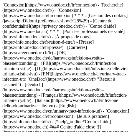
[Connexion](https://www.onedoc.ch/fr/connexion) - [Recherche]
(https://www.onedoc.ch/fr/) - [Connexion]
(https://www.onedoc.ch/fr/connexion) * * * - [Gestion des cookies]
(javascript:Didomi.preferences.show%28%29) - [Centre de
confidentialité](https://privacy.onedoc.ch/fr/) - [Centre d'aide]
(https://www.onedoc.ch) * * * - [Pour les professionnels de santé]
(https://info.onedoc.ch/fr/) - [À propos de nous]
(https://info.onedoc.ch/fr/raison-d-etre/) - [Presse]
(https://info.onedoc.ch/fr/presse/) - [Carrières]
(https://career.onedoc.ch/fr)
- [DE]
(https://www.onedoc.ch/de/harnwegsinfektion-zystitis-
blasenentzundung) - [FR](https://www.onedoc.ch/fr/infection-
urinaire-cystite) - [IT](https://www.onedoc.ch/it/infezione-delle-vie-
urinarie-cistite-ivu) - [EN](https://www.onedoc.ch/en/urinary-tract-
infection-uti) [OneDoc](https://www.onedoc.ch/fr/ "Retour à
l'accueil") - [Deutsch]
(https://www.onedoc.ch/de/harnwegsinfektion-zystitis-
blasenentzundung) - [Français](https://www.onedoc.ch/fr/infection-
urinaire-cystite) - [Italiano](https://www.onedoc.ch/it/infezione-
delle-vie-urinarie-cistite-ivu) - [English]
(https://www.onedoc.ch/en/urinary-tract-infection-uti)
- [Connexion]
(https://www.onedoc.ch/fr/connexion) - [Je suis praticien]
(https://info.onedoc.ch/fr/)
- [*help\_outline*Centre d'aide]
(https://www.onedoc.ch) #### Centre d'aide close ![]